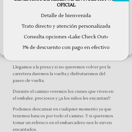
unas líneas atrás, donde podemos
alquilar una
OFICIAL
ACEPTAR
piragua
y dar una vuelta con ella en aguas del Ésera.
Detalle de bienvenida
Seguimos caminando y cada vez más podemos
RECHAZAR
Trato directo y atención personalizada
sentir la vegetación y el verde de los campos y el
contraste del agua al otro lado. A mitad de camino,
Consulta opciones «Lake Check Out»
Configuraciones
Eriste precioso de fondo entre sus majestuosas
3% de descuento con pago en efectivo
Política de cookies
Política de Privacidad
Avisos Legales
montañas, altas, muy altas, podemos hacer la mejor
foto para recuerdo.
Llegamos a la presa y si no queremos volver por la
carretera daremos la vuelta y disfrutaremos del
paseo de vuelta.
Durante el camino veremos los cisnes que viven en
el embalse, preciosos y ¡¡¡a los niños les encantan!!!
Podemos descansar en cualquier momento ya que
tenemos bancos por todo el camino. Y si queremos
tomar un refresco en el embarcadero nos lo sirven
encantados.