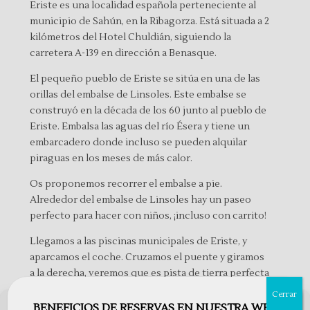
Eriste
es una localidad española perteneciente al
municipio de Sahún, en la Ribagorza. Está situada a 2
kilómetros del
Hotel Chuldián
, siguiendo la
carretera A-139 en dirección a Benasque.
El pequeño pueblo de Eriste se sitúa en una de las
orillas del embalse de Linsoles. Este embalse se
construyó en la década de los 60 junto al pueblo de
Eriste. Embalsa las aguas del río Ésera y tiene un
embarcadero donde incluso se pueden alquilar
piraguas en los meses de más calor.
Os proponemos
recorrer el embalse a pie
.
Alrededor del embalse de Linsoles hay un paseo
perfecto para hacer con niños, ¡incluso con carrito!
Llegamos a las piscinas municipales de Eriste, y
aparcamos el coche. Cruzamos el puente y giramos
a la derecha, veremos que es pista de tierra perfecta
para caminar. Un poco más adelante, nos
Cerrar
encontramos el embarcadero que comentábamos
BENEFICIOS DE RESERVAS EN NUESTRA WEB
Utilizamos cookies para optimizar nuestro sitio web y nuestro servicio.