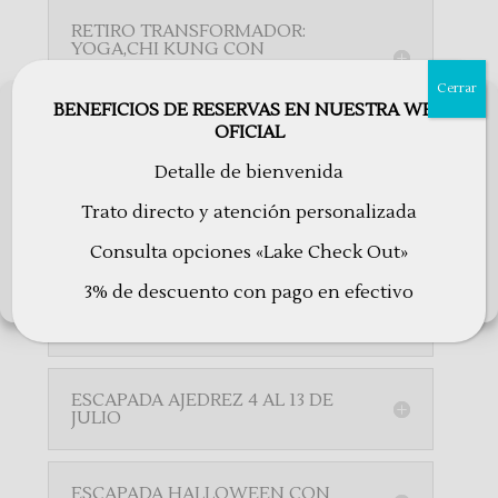
RETIRO TRANSFORMADOR:
YOGA,CHI KUNG CON
CABALLOS Y MINDFULNNES -
próximas fechas
Cerrar
BENEFICIOS DE RESERVAS EN NUESTRA WEB
Utilizamos cookies para optimizar nuestro sitio web y nuestro servicio.
OFICIAL
ACEPTAR
VIVE LA TRADICION:FIN DE
Detalle de bienvenida
SEMANA DE PASTOREO EN EL
CORAZON DE LA NATURALEZA -
RECHAZAR
Trato directo y atención personalizada
próximas fechas
Consulta opciones «Lake Check Out»
Configuraciones
ESCAPADA MAGICA EN SAN
3% de descuento con pago en efectivo
Política de cookies
Política de Privacidad
Avisos Legales
JUAN CON LAS FALLAS DE LOS
PIRINEOS - Del 21 al 24 de Junio
ESCAPADA AJEDREZ 4 AL 13 DE
JULIO
ESCAPADA HALLOWEEN CON