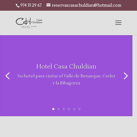
974 55 29 67
reservascasachuldian@hotmail.com
Hotel Casa Chuldian
Su hotel para visitar el Valle de Benasque, Cerler
y la Ribagorza