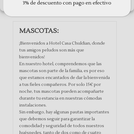
3% de descuento con pago en efectivo
Política de cookies
Política de Privacidad
Avisos Legales
MASCOTAS:
¡Bienvenidos a Hotel Casa Chuldian, donde
tus amigos peludos son más que
bienvenidos!
En nuestro hotel, comprendemos que las
mascotas son parte de la familia, es por eso
que estamos encantados de dar la bienvenida
a tus fieles compañeros. Por solo 15€ por
noche, tus mascotas pueden acompañarte
durante tu estancia en nuestras cómodas
instalaciones.
Sin embargo, hay algunas pautas importantes
que debemos seguir para garantizar la
comodidad y seguridad de todos nuestros
huéspedes, tanto de dos como de cuatro