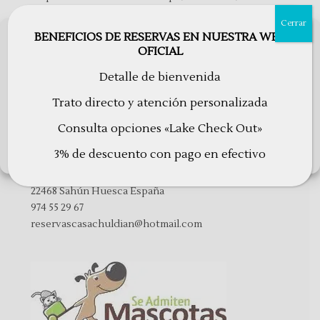
de rio, atardeceres fresquitos, noches muy
Cerrar
silenciosas en nuestro hotel… El Valle de Benasque
BENEFICIOS DE RESERVAS EN NUESTRA WEB
Utilizamos cookies para optimizar nuestro sitio web y nuestro servicio.
esta precioso en esta época, prados verdes, mucha
OFICIAL
agua en los ríos provocado por el deshielo, nos
ACEPTAR
Detalle de bienvenida
encanta el Verano!!! Vamos a...
RECHAZAR
Trato directo y atención personalizada
Consulta opciones «Lake Check Out»
Configuraciones
Hotel Casa Chuldian
3% de descuento con pago en efectivo
Política de cookies
Política de Privacidad
Avisos Legales
Carretera Nacional A139 km 54.6
22468 Sahún Huesca España
974 55 29 67
reservascasachuldian@hotmail.com